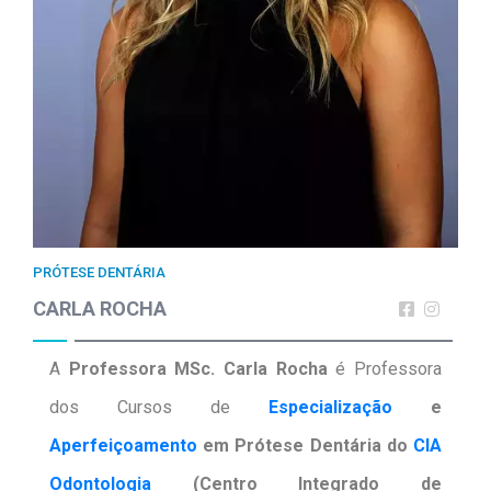
PRÓTESE DENTÁRIA
CARLA ROCHA
A
Professora MSc. Carla Rocha
é Professora
dos Cursos de
Especialização
e
Aperfeiçoamento
em Prótese Dentária do
CIA
Odontologia
(Centro Integrado de